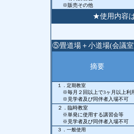
※販売その他
★使用内容
⑤畳道場＋小道場(会議室
摘要
１．定期教室
※
毎月２回以上で3ヶ月以上利
※見学者及び同伴者入場不可
２．臨時教室
※単発に使用する講習会等
※見学者及び同伴者入場不可
３．一般使用