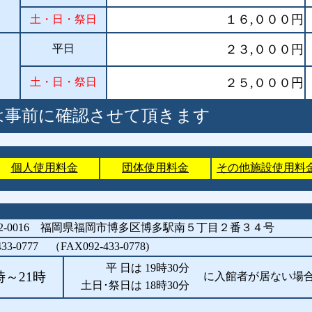
１６,０００円
土・日・祭日
可
平日
２３,０００円
土・日・祭日
２５,０００円
は事前に確認させて頂きます
個人使用料金
団体使用料金
その他施設使用料
2-0016 福岡県福岡市博多区博多駅南５丁目２番３４号
33-0777 （FAX092-433-0778)
平 日は 19時30分
時～21時
に入館者が居ない場合
土日･祭日は 18時30分