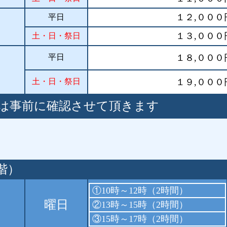
１２,０００
平日
１３,０００
土・日・祭日
可
平日
１８,０００
土・日・祭日
１９,０００
は事前に確認させて頂きます
階）
①10時～12時（2時間）
曜日
②13時～15時（2時間）
③15時～17時（2時間）