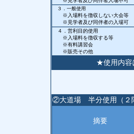
※見学者及び同伴者入場不可
３．一般使用
※入場料を徴収しない大会等
※見学者及び同伴者の入場
４．営利目的使用
※入場料を徴収する等
※有料講習会
※販売その他
★使用内容
②大道場 半分使用（２
摘要