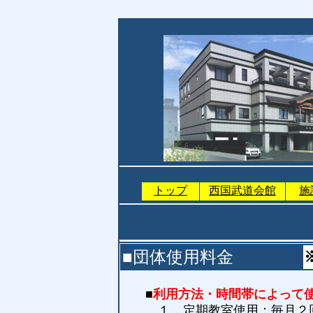
トップ
西国武道会館
施
■団体使用料金
■
利用方法・時間帯によって
１．定期教室使用：毎月２回以