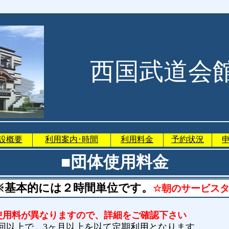
西国武道会
設概要
利用案内･時間
利用料金
予約状況
■団体使用料金
※基本的には２時間単位です。
☆朝のサービス
使用料が異なりますので、詳細をご確認下さい
上で、3ヶ月以上を以て定期利用となります