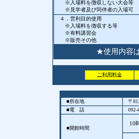
※入場料を徴収しない大会等
※見学者及び同伴者の入場
４．営利目的使用
※入場料を徴収する等
※有料講習会
※販売その他
★使用内容
ご利用料金
■所在地
〒81
■電 話
092-4
10
■開館時間