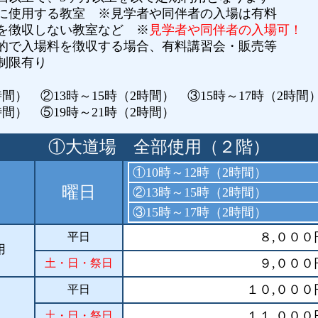
用する教室 ※見学者や同伴者の入場は有料
収しない教室など ※
見学者や同伴者の入場可！
入場料を徴収する場合、有料講習会・販売等
有り
時間）
②13時～15時（2時間） ③15時～17時（2時間
⑤19時～21時（2時間）
①大道場 全部使用（２階）
①10時～12時（2時間）
曜日
②13時～15時（2時間）
③15時～17時（2時間）
８,０００
平日
用
９,０００
土・日・祭日
１０,０００
平日
１１,０００
土・日・祭日