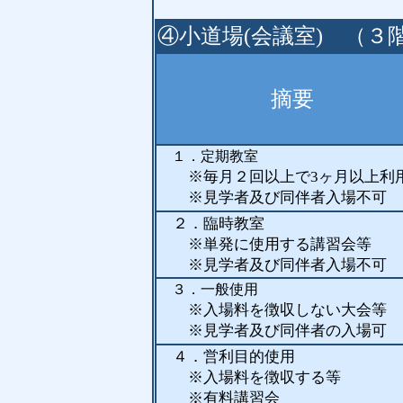
④小道場(会議室) （３
摘要
１．定期教室
※
毎月２回以上で3ヶ月以上利
※見学者及び同伴者入場不可
２．臨時教室
※単発に使用する講習会等
※見学者及び同伴者入場不可
３．一般使用
※入場料を徴収しない大会等
※見学者及び同伴者の入場
４．営利目的使用
※入場料を徴収する等
※有料講習会