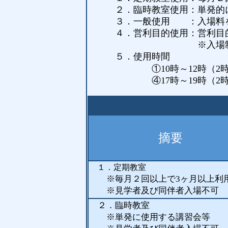
２．臨時教室使用：単発的に使
３．一般使用 ：入場料を徴
４．営利目的使用：営利目的で
※入場制限
５．使用時間
①10時～12時（2
④17時～19時（2時間） 
摘要
１．定期教室
※
毎月２回以上で3ヶ月以上利
※見学者及び同伴者入場不可
２．臨時教室
※単発に使用する講習会等