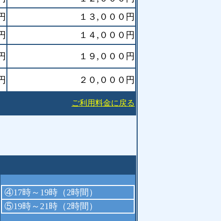
円
１３,０００円
円
１４,０００円
円
１９,０００円
円
２０,０００円
ご利用料金に戻る
④17時～19時（2時間）
⑤19時～21時（2時間）