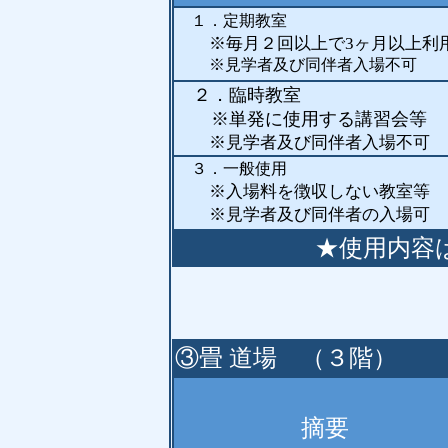
１．定期教室
※
毎月２回以上で3ヶ月以上利
※見学者及び同伴者入場不可
２．臨時教室
※単発に使用する講習会等
※見学者及び同伴者入場不可
３．一般使用
※入場料を徴収しない教室等
※見学者及び同伴者の入場
★使用内容
③畳 道場 （３階）
摘要