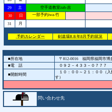
土
空手道教室zah-吉
29
一部予約iwa-竹
日
30
月
31
予約カレンダー
剣道場R８年8月予約状況
■所在地
〒812-0016 福岡県福岡
■電 話
０９２－４３３－０７７７ （
１０：００～２１：００（入館
■開館時間
す）
問い合わせ先