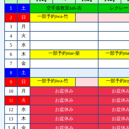
１
土
空手道教室zah-吉
レクレーシ
一部予約iwa-竹
日
2
月
3
火
4
水
5
一部予約mar-柴
一部予約ma
木
6
金
7
土
8
一部予約iwa-竹
一部予約to
日
9
月
お盆休み
お盆休
10
火
お盆休み
お盆休
11
水
お盆休み
お盆休
12
木
お盆休み
お盆休
13
１４
金
お盆休み
お盆休