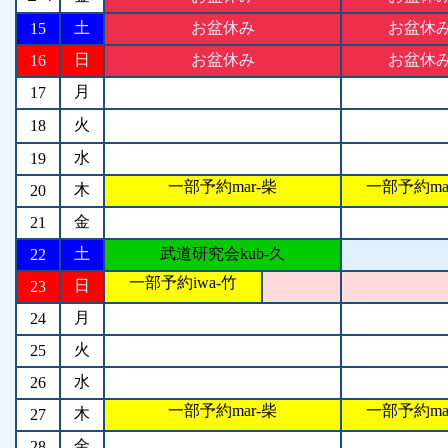
土
お盆休み
お盆休
15
日
お盆休み
お盆休
16
月
17
火
18
水
19
一部予約mar-柴
一部予約ma
木
20
金
21
土
武道研究会kub-久
22
一部予約iwa-竹
日
23
月
24
火
25
水
26
一部予約mar-柴
一部予約ma
木
27
金
28