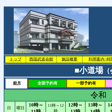
トップ
西国武道会館
施設概要
利用案内･時
■小道場
（
前月
全面予約有
一部予約有
令和
10時～
12時～
13時～
1
11時～12
日
曜日
時
11時
13時
14時